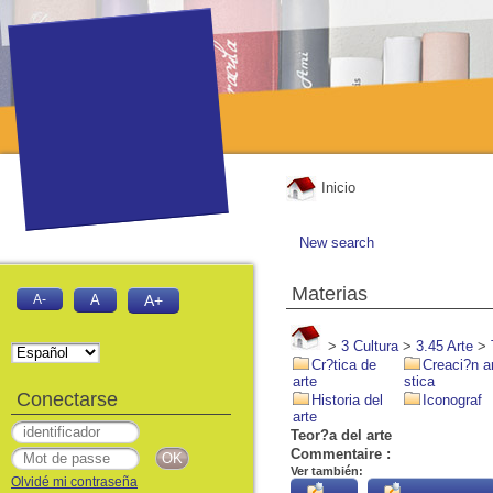
Inicio
New search
Materias
A-
A
A+
>
3 Cultura
>
3.45 Arte
>
Cr?tica de
Creaci?n a
arte
stica
Conectarse
Historia del
Iconograf
arte
Teor?a del arte
Commentaire :
Ver también:
Olvidé mi contraseña