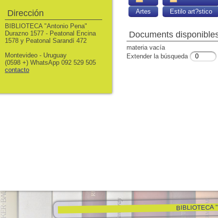
Artes
Estilo art?stico
Dirección
BIBLIOTECA "Antonio Pena"
Durazno 1577 - Peatonal Encina
Documents disponibles 
1578 y Peatonal Sarandí 472
materia vacía
Montevideo - Uruguay
Extender la búsqueda
(0598 +) WhatsApp 092 529 505
contacto
BIBLIOTECA "