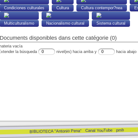
Condiciones culturales
Cultura
Cultura contempor?nea
Es
Multiculturalismo
Nacionalismo cultural
Sistema cultural
Documents disponibles dans cette catégorie (0)
materia vacía
Extender la búsqueda
nivel(es) hacia arriba y
hacia abajo
pmb
Canal YouTube
BIBLIOTECA "Antonio Pena"