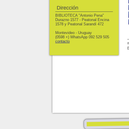
Dirección
BIBLIOTECA "Antonio Pena"
Durazno 1577 - Peatonal Encina
1578 y Peatonal Sarandí 472
Montevideo - Uruguay
(0598 +) WhatsApp 092 529 505
contacto