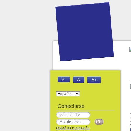
A-
A
A+
Conectarse
Olvidé mi contraseña