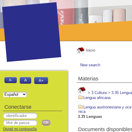
Inicio
New search
Materias
A-
A
A+
>
3 Cultura
>
3.35 Lengu
Lengua africana
Conectarse
Lengua austronesiana y oce
nica
3.35 Lenguas
Documents disponibles 
Olvidé mi contraseña