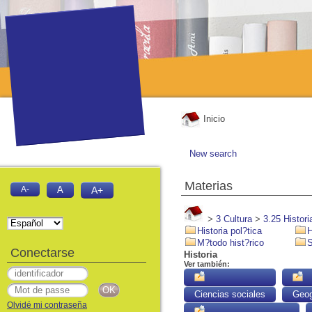
Inicio
New search
Materias
A-
A
A+
>
3 Cultura
>
3.25 Histori
Historia pol?tica
H
M?todo hist?rico
S
Conectarse
Historia
Ver también:
Ciencias sociales
Geog
Olvidé mi contraseña