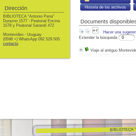
Historia de los archivos
Dirección
BIBLIOTECA "Antonio Pena"
Durazno 1577 - Peatonal Encina
Documents disponibles 
1578 y Peatonal Sarandí 472
Hacer una sugeren
Montevideo - Uruguay
Extender la búsqueda
(0598 +) WhatsApp 092 529 505
contacto
Viaje al antiguo Montevid
BIBLIOTECA "