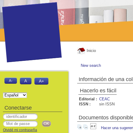
Inicio
New search
Información de una co
A-
A
A+
Hacerlo es fácil
Editorial :
CEAC
ISSN :
sin ISSN
Conectarse
Documentos disponibles
Hacer una sugeren
Olvidé mi contraseña