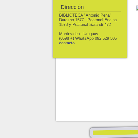
Dirección
BIBLIOTECA "Antonio Pena"
Durazno 1577 - Peatonal Encina
1578 y Peatonal Sarandí 472
Montevideo - Uruguay
(0598 +) WhatsApp 092 529 505
contacto