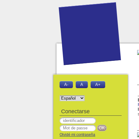
A-
A
A+
Conectarse
Olvidé mi contraseña