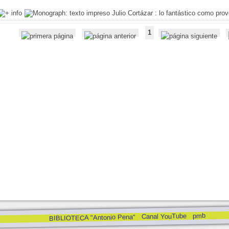
Julio Cortázar : lo fantástico como pro
1
pmb
Canal YouTube
BIBLIOTECA "Antonio Pena"