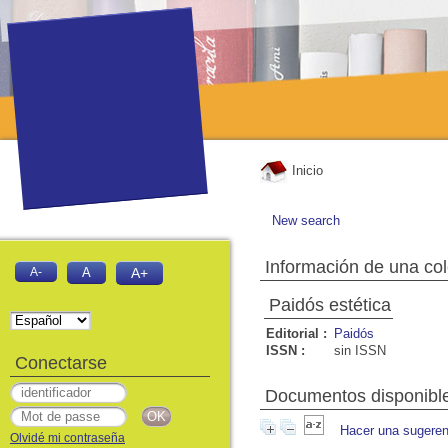
Inicio
New search
Información de una co
A-
A
A+
Paidós estética
Editorial :
Paidós
ISSN :
sin ISSN
Conectarse
Documentos disponibles
Hacer una sugeren
Olvidé mi contraseña