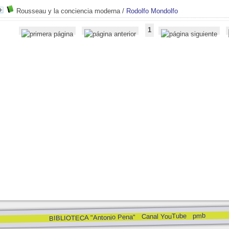
Rousseau y la conciencia moderna
/
Rodolfo Mondolfo
1
pmb
Canal YouTube
BIBLIOTECA "Antonio Pena"