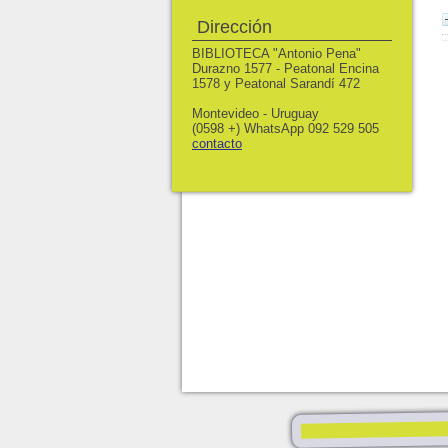
Dirección
BIBLIOTECA "Antonio Pena"
Durazno 1577 - Peatonal Encina
1578 y Peatonal Sarandí 472
Montevideo - Uruguay
(0598 +) WhatsApp 092 529 505
contacto