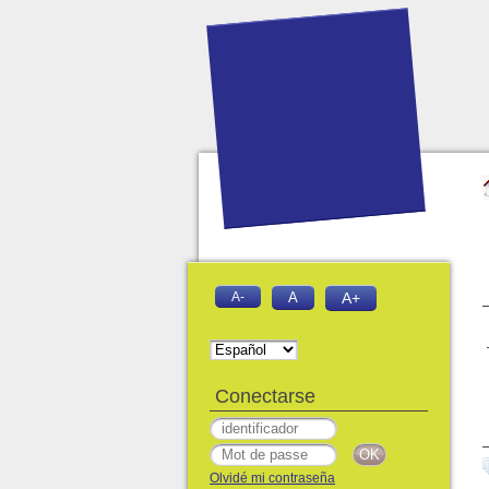
A-
A
A+
Conectarse
Olvidé mi contraseña