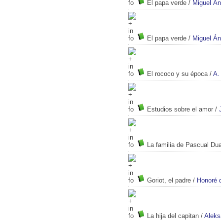
El papa verde
/
Miguel Án
El papa verde
/
Miguel Án
El rococo y su época
/
A.
Estudios sobre el amor
/
La familia de Pascual Dua
Goriot, el padre
/
Honoré 
La hija del capitan
/
Aleks