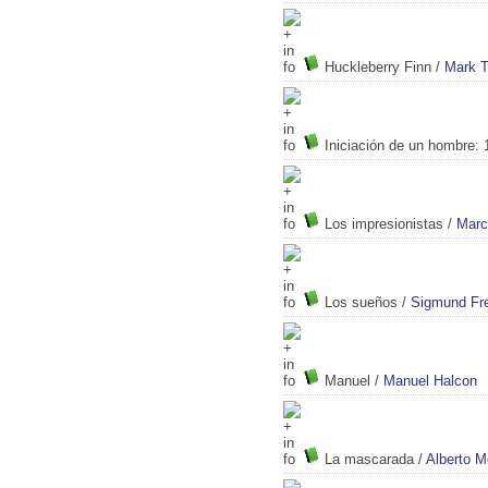
Huckleberry Finn
/
Mark T
Iniciación de un hombre: 
Los impresionistas
/
Marci
Los sueños
/
Sigmund Fr
Manuel
/
Manuel Halcon
La mascarada
/
Alberto M