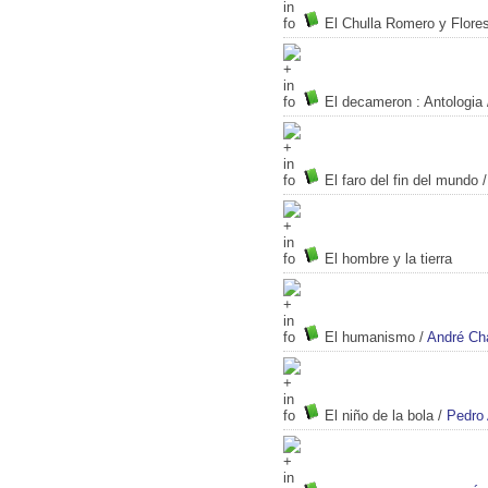
El Chulla Romero y Flore
El decameron
: Antologia
El faro del fin del mundo
El hombre y la tierra
El humanismo
/
André Ch
El niño de la bola
/
Pedro 