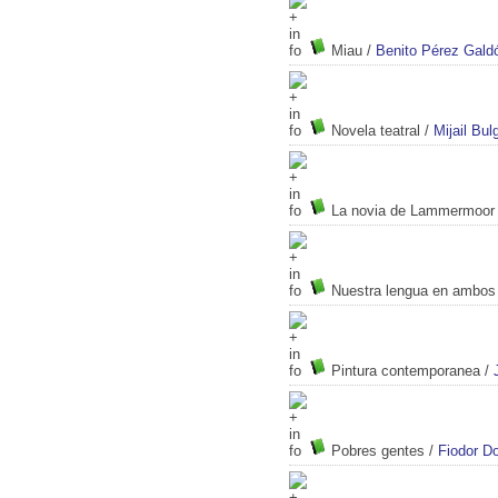
Miau
/
Benito Pérez Gald
Novela teatral
/
Mijail Bu
La novia de Lammermoor
Nuestra lengua en ambo
Pintura contemporanea
/
Pobres gentes
/
Fiodor Do