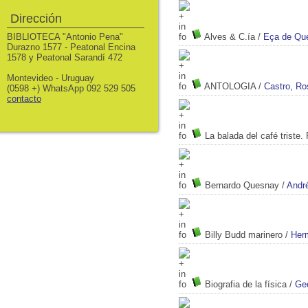
Dirección
Alves & C.ía
/
Eça de Que
BIBLIOTECA "Antonio Pena"
Durazno 1577 - Peatonal Encina
1578 y Peatonal Sarandí 472
Montevideo - Uruguay
ANTOLOGIA
/
Castro, Ro
(0598 +) WhatsApp 092 529 505
contacto
La balada del café triste.
Bernardo Quesnay
/
Andr
Billy Budd marinero
/
Herm
Biografia de la física
/
Ge