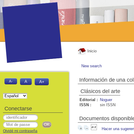
Inicio
New search
Información de una co
A-
A
A+
Clásicos del arte
Editorial :
Noguer
ISSN :
sin ISSN
Conectarse
Documentos disponibles
Hacer una sugeren
Olvidé mi contraseña