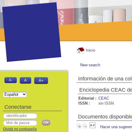
Inicio
New search
Información de una co
A-
A
A+
Enciclopedia CEAC de 
Editorial :
CEAC
ISSN :
sin ISSN
Conectarse
Documentos disponibles
Hacer una sugeren
Olvidé mi contraseña