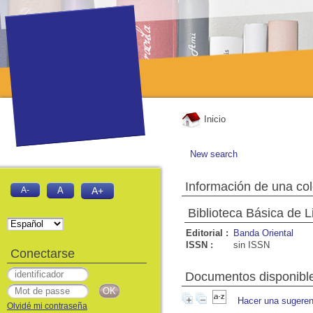
Inicio
New search
Información de una co
A-
A
A+
Biblioteca Básica de 
Editorial :
Banda Oriental
ISSN :
sin ISSN
Conectarse
Documentos disponible
Hacer una sugeren
Olvidé mi contraseña