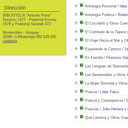
Antología Personal
/
Idea 
Dirección
Antología Poética
/
Rubén
BIBLIOTECA "Antonio Pena"
Durazno 1577 - Peatonal Encina
El Cocodrilo y Otros Cue
1578 y Peatonal Sarandí 472
El Combate de la Tapera 
Montevideo - Uruguay
(0598 +) WhatsApp 092 529 505
El Viaje Hacia el Mar y O
contacto
Esperando la Carroza
/
J
En Familia
/
Florencio S
Las Lenguas de Diamant
Los Desterrados y Otros
La Mujer Dormida y Otro
Poesía
/
Líber Falco
Poesía y Corresponcia
/
D
Poesías
/
Julio Herrera y
Qué Lástima y Otros Cue