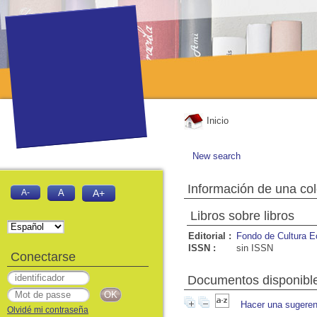
Inicio
New search
Información de una co
A-
A
A+
Libros sobre libros
Editorial :
Fondo de Cultura 
ISSN :
sin ISSN
Conectarse
Documentos disponibles
Hacer una sugeren
Olvidé mi contraseña