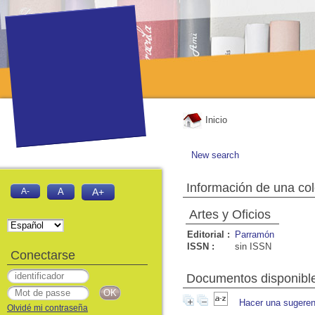
Inicio
New search
Información de una co
A-
A
A+
Artes y Oficios
Editorial :
Parramón
ISSN :
sin ISSN
Conectarse
Documentos disponible
Hacer una sugeren
Olvidé mi contraseña