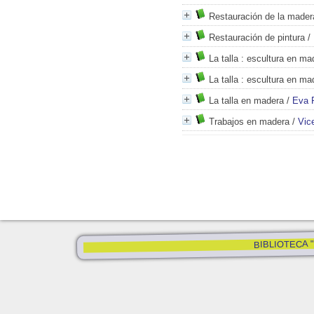
Restauración de la mader
Restauración de pintura
/
La talla
: escultura en ma
La talla
: escultura en ma
La talla en madera
/
Eva 
Trabajos en madera
/
Vic
BIBLIOTECA "