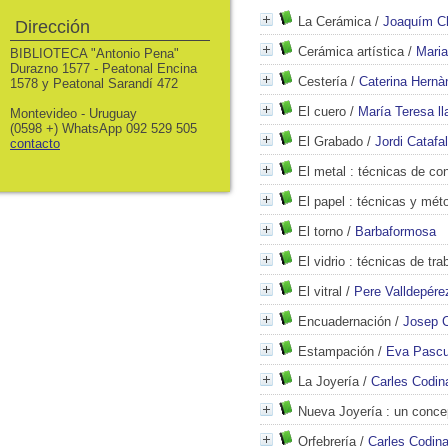
La Cerámica
/
Joaquím Ch
Dirección
Cerámica artística
/
Maria
BIBLIOTECA "Antonio Pena"
Durazno 1577 - Peatonal Encina
Cestería
/
Caterina Hernà
1578 y Peatonal Sarandí 472
El cuero
/
María Teresa ll
Montevideo - Uruguay
(0598 +) WhatsApp 092 529 505
El Grabado
/
Jordi Catafal
contacto
El metal
: técnicas de con
El papel
: técnicas y méto
El torno
/
Barbaformosa
El vidrio
: técnicas de tra
El vitral
/
Pere Valldepére
Encuadernación
/
Josep 
Estampación
/
Eva Pascu
La Joyería
/
Carles Codin
Nueva Joyería
: un concep
Orfebrería
/
Carles Codina