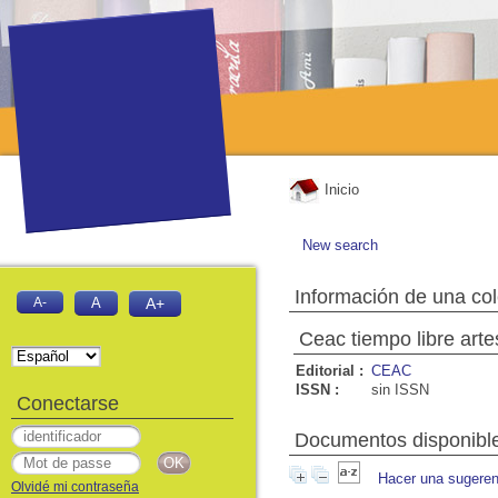
Inicio
New search
Información de una co
A-
A
A+
Ceac tiempo libre art
Editorial :
CEAC
ISSN :
sin ISSN
Conectarse
Documentos disponibles
Hacer una sugeren
Olvidé mi contraseña