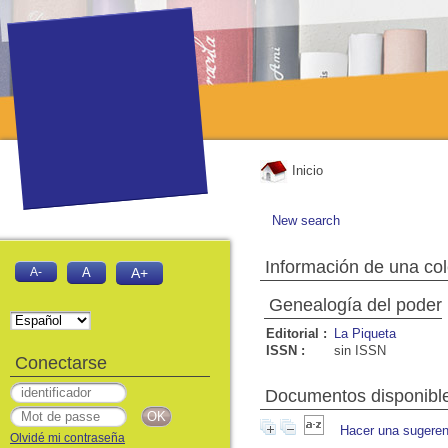
Inicio
New search
Información de una co
A-
A
A+
Genealogía del poder
Editorial :
La Piqueta
ISSN :
sin ISSN
Conectarse
Documentos disponibles
Hacer una sugeren
Olvidé mi contraseña