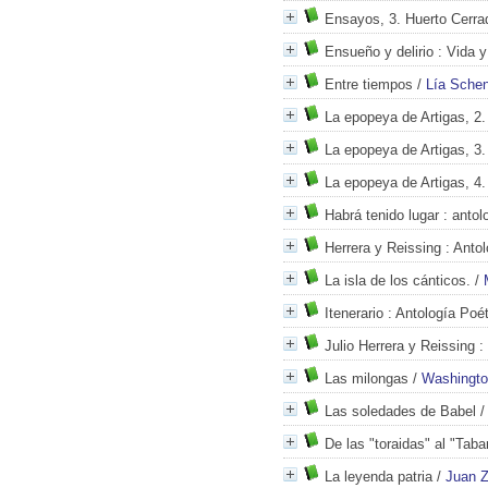
Ensayos, 3. Huerto Cerra
Ensueño y delirio
: Vida y
Entre tiempos
/
Lía Sche
La epopeya de Artigas, 2.
La epopeya de Artigas, 3.
La epopeya de Artigas, 4.
Habrá tenido lugar
: antol
Herrera y Reissing
: Antol
La isla de los cánticos.
/
Itenerario
: Antología Poét
Julio Herrera y Reissing
: 
Las milongas
/
Washingto
Las soledades de Babel
De las "toraidas" al "Tabare
La leyenda patria
/
Juan Z