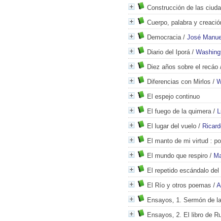
Construcción de las ciud
Cuerpo, palabra y creació
Democracia
/
José Manuel
Diario del Iporá
/
Washing
Diez años sobre el recáo
Diferencias con Mirlos
/
W
El espejo continuo
El fuego de la quimera
/
L
El lugar del vuelo
/
Ricard
El manto de mi virtud
: po
El mundo que respiro
/
Ma
El repetido escándalo del 
El Río y otros poemas
/
A
Ensayos, 1. Sermón de l
Ensayos, 2. El libro de R