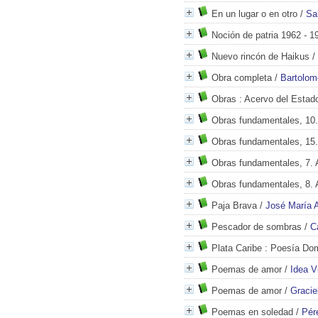
En un lugar o en otro
/
Sa
Noción de patria 1962 - 1
Nuevo rincón de Haikus
/
Obra completa
/
Bartolom
Obras
: Acervo del Estad
Obras fundamentales, 10
Obras fundamentales, 15.
Obras fundamentales, 7. 
Obras fundamentales, 8. 
Paja Brava
/
José María A
Pescador de sombras
/
C
Plata Caribe
: Poesía Dom
Poemas de amor
/
Idea Vi
Poemas de amor
/
Gracie
Poemas en soledad
/
Pér