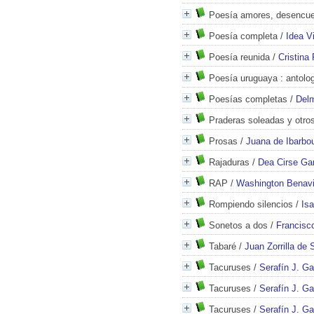
Poesía amores, desencue
Poesía completa
/
Idea Vi
Poesía reunida
/
Cristina
Poesía uruguaya
: antolo
Poesías completas
/
Delm
Praderas soleadas y otr
Prosas
/
Juana de Ibarbo
Rajaduras
/
Dea Cirse Gar
RAP
/
Washington Benav
Rompiendo silencios
/
Is
Sonetos a dos
/
Francisc
Tabaré
/
Juan Zorrilla de 
Tacuruses
/
Serafín J. Ga
Tacuruses
/
Serafín J. Ga
Tacuruses
/
Serafín J. Ga