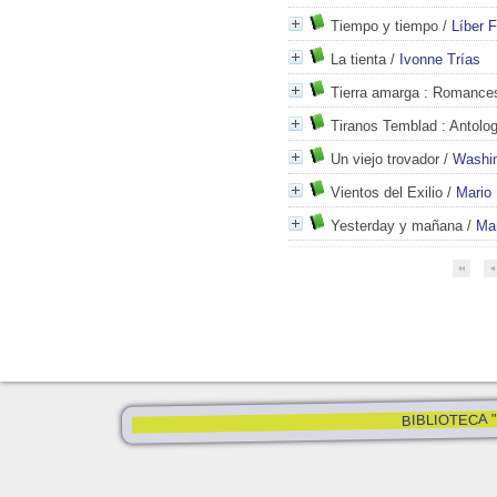
Tiempo y tiempo
/
Líber 
La tienta
/
Ivonne Trías
Tierra amarga
: Romance
Tiranos Temblad
: Antolog
Un viejo trovador
/
Washin
Vientos del Exilio
/
Mario 
Yesterday y mañana
/
Mar
BIBLIOTECA "