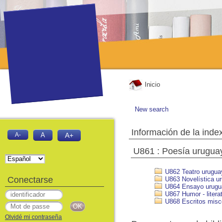
Inicio
New search
Información de la inde
A-
A
A+
U861 : Poesía urugua
U862 Teatro urugua
Conectarse
U863 Novelística u
U864 Ensayo urugu
U867 Humor - litera
U868 Escritos misc
Olvidé mi contraseña