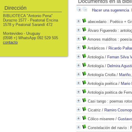
Documentos en la bibli
Dirección
Hacer una sugerencia
BIBLIOTECA "Antonio Pena"
Durazno 1577 - Peatonal Encina
abecedario
: Poético + Gr
1578 y Peatonal Sarandí 472
Álvaro Figueredo
: antolo
Montevideo - Uruguay
(0598 +) WhatsApp 092 529 505
Amores maldítos
: poesía 
contacto
Antárticos
/
Ricardo Palla
Antología
/
Fernan Silva 
Antología
/
Delmira Agusti
Antología Criolla
/
Mariño,
Antología poética
/
Mario 
Antología poética de Fern
Casi tango
: poemas roto
Cicatriz
/
Ramiro Cosmopo
Cólico miserere
/
Gustavo
Constelación del navío
: 