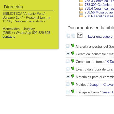
738.3 Cerámica - Lo
738.309 Cerámica - 
Dirección
738.4 Cerámica - e
738.56 Mosaico apli
BIBLIOTECA "Antonio Pena"
738.6 Ladrillos y a
Durazno 1577 - Peatonal Encina
1578 y Peatonal Sarandí 472
Documentos en la biblio
Montevideo - Uruguay
(0598 +) WhatsApp 092 529 505
contacto
Hacer una sugeren
Alfarería ancestral del Sa
Ceramica industriale
: mat
Cerámica sin torno
/
K Dr
Eva
: vida y obra de Eva 
Materiales para el cerami
Moldes
/
Joaquím Chavar
Trabaja el barro
/
Susan P