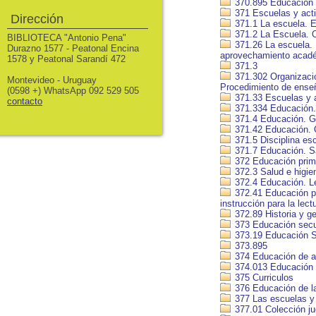
370.895 Educación 
371 Escuelas y acti
Dirección
371.1 La escuela. E
371.2 La Escuela. O
BIBLIOTECA "Antonio Pena"
371.26 La escuela. 
Durazno 1577 - Peatonal Encina
aprovechamiento acadé
1578 y Peatonal Sarandí 472
371.3
371.302 Organizació
Montevideo - Uruguay
Procedimiento de ense
(0598 +) WhatsApp 092 529 505
371.33 Escuelas y a
contacto
371.334 Educación.
371.4 Educación. Gu
371.42 Educación. O
371.5 Disciplina esc
371.7 Educación. Sa
372 Educación prim
372.3 Salud e higie
372.4 Educación. L
372.41 Educación pri
instrucción para la lect
372.89 Historia y ge
373 Educación secu
373.19 Educación Se
373.895
374 Educación de a
374.013 Educación d
375 Curriculos
376 Educación de l
377 Las escuelas y l
377.01 Colección j