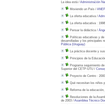
La idea está
/
Administración Na
Moviendo un País
/
ANEP
La oferta educativa
/
Admi
La oferta educativa
: 199
Pensar la didáctica
/
Ánge
Políticas educativas y de
desarrolladas y los principales r
Pública (Uruguay)
La práctica docente y su
Principios de la Educaci
Programa seguimiento de 
Superior del CETP-UTU
/
Consej
Proyecto de Centro
: 200
Qué necesitan los niños p
Reforma de la educación, 
Resoluciones de la Asam
de 2003
/
Asamblea Técnico Do