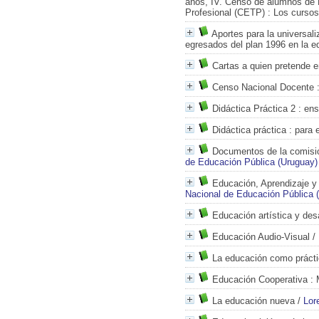
años, IV. Censo de alumnos de 
Profesional (CETP)
: Los cursos
Aportes para la universali
egresados del plan 1996 en la e
Cartas a quien pretende 
Censo Nacional Docente
:
Didáctica Práctica 2
: ens
Didáctica práctica
: para 
Documentos de la comisión
de Educación Pública (Uruguay)
Educación, Aprendizaje y
Nacional de Educación Pública 
Educación artística y des
Educación Audio-Visual
/
La educación como práctic
Educación Cooperativa
: 
La educación nueva
/
Lor