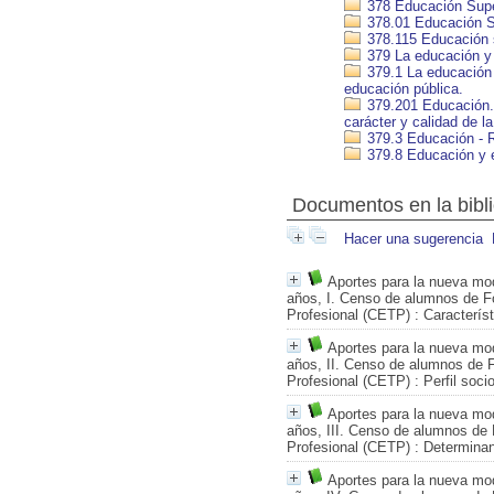
378 Educación Supe
378.01 Educación Su
378.115 Educación s
379 La educación y 
379.1 La educación y
educación pública.
379.201 Educación. T
carácter y calidad de l
379.3 Educación - R
379.8 Educación y 
Documentos en la biblio
Hacer una sugerencia
Aportes para la nueva mod
años, I. Censo de alumnos de F
Profesional (CETP)
: Caracterís
Aportes para la nueva mod
años, II. Censo de alumnos de 
Profesional (CETP)
: Perfil soc
Aportes para la nueva mod
años, III. Censo de alumnos de
Profesional (CETP)
: Determinan
Aportes para la nueva mod