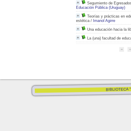
Segumiento de Egresado
Educación Pública (Uruguay)
Teorías y prácticas en ed
estética
/
Imanol Agirre
Una educación hacia la li
La (una) facultad de educ
BIBLIOTECA "