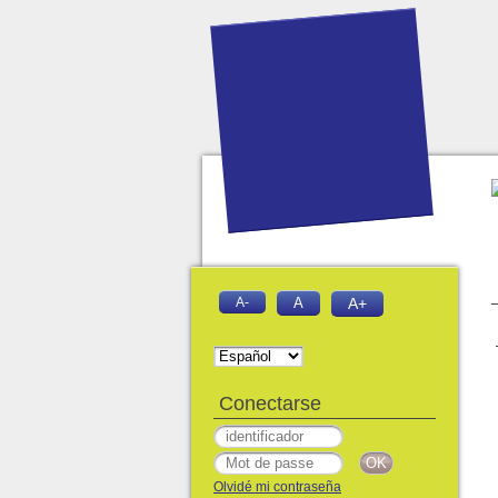
A-
A
A+
Conectarse
Olvidé mi contraseña