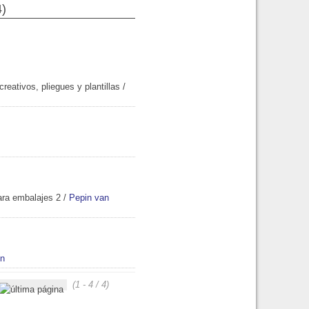
4)
reativos, pliegues y plantillas
/
ara embalajes 2
/
Pepin van
en
(1 - 4 / 4)