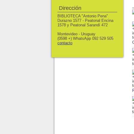
Dirección
BIBLIOTECA "Antonio Pena"
Durazno 1577 - Peatonal Encina
1578 y Peatonal Sarandí 472
Montevideo - Uruguay
(0598 +) WhatsApp 092 529 505
contacto