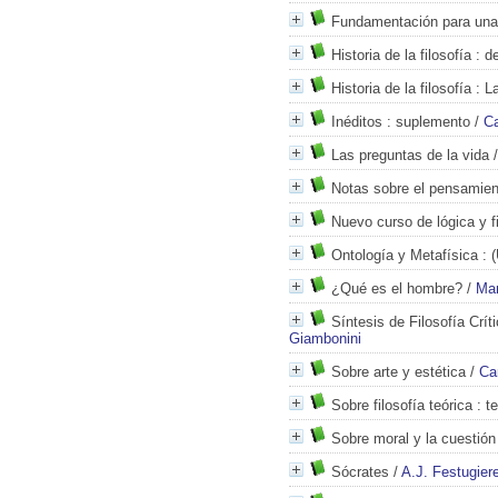
Fundamentación para una
Historia de la filosofía
: d
Historia de la filosofía
: La
Inéditos
: suplemento
/
Ca
Las preguntas de la vida
Notas sobre el pensamie
Nuevo curso de lógica y fi
Ontología y Metafísica
: (
¿Qué es el hombre?
/
Mar
Síntesis de Filosofía Crít
Giambonini
Sobre arte y estética
/
Ca
Sobre filosofía teórica
: t
Sobre moral y la cuestión
Sócrates
/
A.J. Festugier