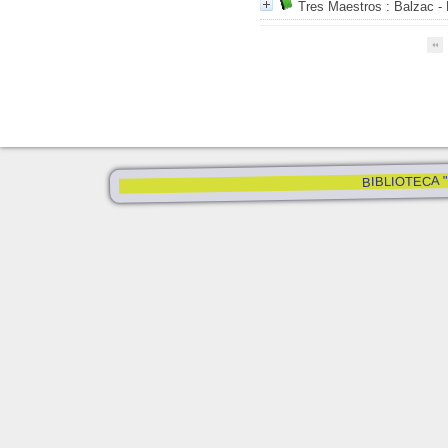
Tres Maestros
: Balzac -
BIBLIOTECA "