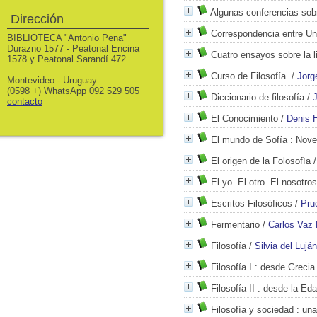
Algunas conferencias sobr
Dirección
Correspondencia entre Un
BIBLIOTECA "Antonio Pena"
Durazno 1577 - Peatonal Encina
Cuatro ensayos sobre la l
1578 y Peatonal Sarandí 472
Curso de Filosofía.
/
Jorg
Montevideo - Uruguay
(0598 +) WhatsApp 092 529 505
Diccionario de filosofía
/
contacto
El Conocimiento
/
Denis 
El mundo de Sofía
: Novel
El origen de la Folosofìa
El yo. El otro. El nosotros
Escritos Filosóficos
/
Pru
Fermentario
/
Carlos Vaz 
Filosofía
/
Silvia del Lujá
Filosofía I
: desde Grecia 
Filosofía II
: desde la Ed
Filosofía y sociedad
: una