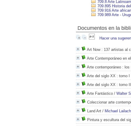
709.8 Arte Latinoam
709.895 Historia del
709.916 Arte africa
709.989 Arte - Urug
Documentos en la biblio
Hacer una sugeren
Art Now
: 137 artistas al 
Arte Contemporáneo en e
Arte contemporáneo : los
Arte del siglo XX
: tomo I
Arte del siglo XX
: tomo II
Arte Fantástico
/
Walter S
Coleccionar arte contemp
Land Art
/
Michael Lailach
Pintura y escultura del si