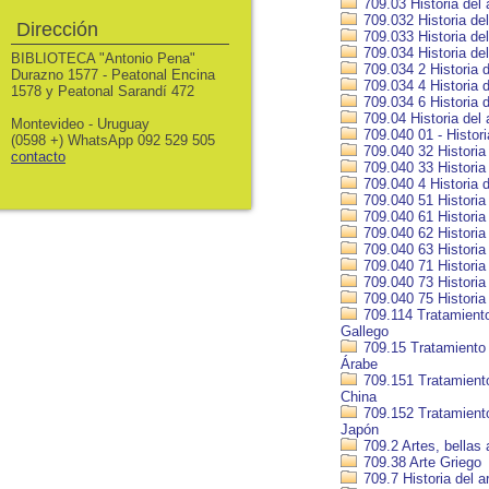
709.03 Historia del 
709.032 Historia del
Dirección
709.033 Historia de
709.034 Historia del
BIBLIOTECA "Antonio Pena"
709.034 2 Historia 
Durazno 1577 - Peatonal Encina
709.034 4 Historia 
1578 y Peatonal Sarandí 472
709.034 6 Historia d
709.04 Historia del 
Montevideo - Uruguay
709.040 01 - Histor
(0598 +) WhatsApp 092 529 505
709.040 32 Historia
contacto
709.040 33 Historia 
709.040 4 Historia d
709.040 51 Historia 
709.040 61 Historia 
709.040 62 Historia
709.040 63 Historia 
709.040 71 Historia 
709.040 73 Historia 
709.040 75 Historia 
709.114 Tratamiento 
Gallego
709.15 Tratamiento h
Árabe
709.151 Tratamiento 
China
709.152 Tratamiento 
Japón
709.2 Artes, bellas 
709.38 Arte Griego
709.7 Historia del 