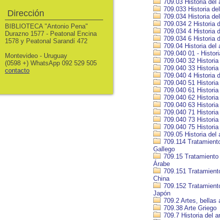
709.03 Historia del 
709.033 Historia de
Dirección
709.034 Historia del
709.034 2 Historia 
BIBLIOTECA "Antonio Pena"
709.034 4 Historia 
Durazno 1577 - Peatonal Encina
709.034 6 Historia d
1578 y Peatonal Sarandí 472
709.04 Historia del 
709.040 01 - Histor
Montevideo - Uruguay
709.040 32 Historia
(0598 +) WhatsApp 092 529 505
709.040 33 Historia 
contacto
709.040 4 Historia d
709.040 51 Historia 
709.040 61 Historia 
709.040 62 Historia
709.040 63 Historia 
709.040 71 Historia 
709.040 73 Historia 
709.040 75 Historia 
709.05 Historia del 
709.114 Tratamiento 
Gallego
709.15 Tratamiento h
Árabe
709.151 Tratamiento 
China
709.152 Tratamiento 
Japón
709.2 Artes, bellas 
709.38 Arte Griego
709.7 Historia del 