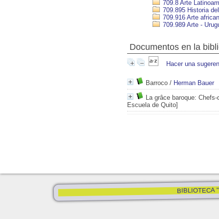
709.8 Arte Latinoam
709.895 Historia del
709.916 Arte africa
709.989 Arte - Urug
Documentos en la bibli
Hacer una sugeren
Barroco
/
Herman Bauer
La grâce baroque: Chefs-d
Escuela de Quito]
BIBLIOTECA "