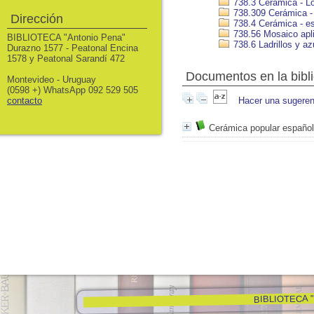
738.3 Cerámica - Lo
738.309 Cerámica - 
Dirección
738.4 Cerámica - e
738.56 Mosaico apli
BIBLIOTECA "Antonio Pena"
738.6 Ladrillos y a
Durazno 1577 - Peatonal Encina
1578 y Peatonal Sarandí 472
Documentos en la bibli
Montevideo - Uruguay
(0598 +) WhatsApp 092 529 505
contacto
Hacer una sugeren
Cerámica popular españo
BIBLIOTECA "