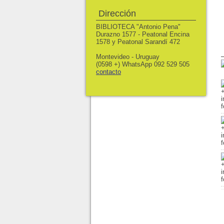
Dirección
BIBLIOTECA "Antonio Pena"
Durazno 1577 - Peatonal Encina
1578 y Peatonal Sarandí 472
Montevideo - Uruguay
(0598 +) WhatsApp 092 529 505
contacto