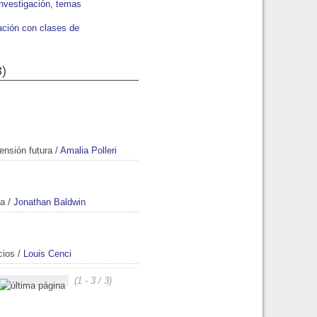
investigación, temas
lación con clases de
3)
ensión futura
/
Amalia Polleri
ca
/
Jonathan Baldwin
cios
/
Louis Cenci
(1 - 3 / 3)