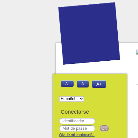
A-
A
A+
Conectarse
Olvidé mi contraseña