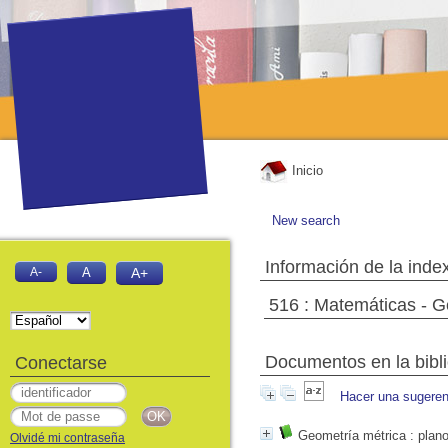
Inicio
New search
Información de la inde
A-
A
A+
516 : Matemáticas - 
Documentos en la biblio
Conectarse
Hacer una sugeren
Geometría métrica
: plan
Olvidé mi contraseña