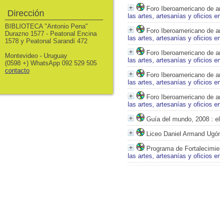
Foro Iberoamericano de ar
Dirección
las artes, artesanías y oficios 
BIBLIOTECA "Antonio Pena"
Foro Iberoamericano de ar
Durazno 1577 - Peatonal Encina
las artes, artesanías y oficios 
1578 y Peatonal Sarandí 472
Foro Iberoamericano de ar
Montevideo - Uruguay
las artes, artesanías y oficios 
(0598 +) WhatsApp 092 529 505
contacto
Foro Iberoamericano de ar
las artes, artesanías y oficios 
Foro Iberoamericano de ar
las artes, artesanías y oficios 
Guía del mundo, 2008
: e
Liceo Daniel Armand Ugó
Programa de Fortalecimien
las artes, artesanías y oficios 