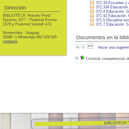
371.33 Escuelas y a
Dirección
371.334 Educación.
371.4 Educación. Gu
BIBLIOTECA "Antonio Pena"
371.42 Educación. O
Durazno 1577 - Peatonal Encina
371.5 Disciplina esc
1578 y Peatonal Sarandí 472
371.7 Educación. Sa
Montevideo - Uruguay
Documentos en la biblio
(0598 +) WhatsApp 092 529 505
contacto
Hacer una sugeren
Construir competencias d
BIBLIOTECA "