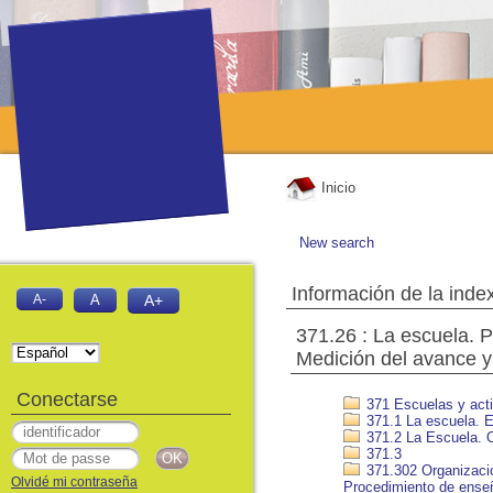
Inicio
New search
Información de la inde
A-
A
A+
371.26 : La escuela. 
Medición del avance y
Conectarse
371 Escuelas y acti
371.1 La escuela. E
371.2 La Escuela. O
371.3
371.302 Organizació
Olvidé mi contraseña
Procedimiento de ense