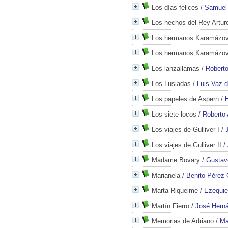
Los días felices
/
Samuel
Los hechos del Rey Arturo
Los hermanos Karamázov
Los hermanos Karamázov
Los lanzallamas
/
Roberto
Los Lusiadas
/
Luis Vaz 
Los papeles de Aspern
/
Los siete locos
/
Roberto 
Los viajes de Gulliver I
/
Los viajes de Gulliver II
/
Madame Bovary
/
Gustav
Marianela
/
Benito Pérez
Marta Riquelme
/
Ezequie
Martín Fierro
/
José Hern
Memorias de Adriano
/
Ma