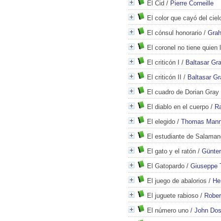
El Cid
/
Pierre Corneille
El color que cayó del ciel
El cónsul honorario
/
Gra
El coronel no tiene quien 
El criticón I
/
Baltasar Gr
El criticón II
/
Baltasar Gr
El cuadro de Dorian Gray
El diablo en el cuerpo
/
R
El elegido
/
Thomas Man
El estudiante de Salama
El gato y el ratón
/
Günter
El Gatopardo
/
Giuseppe 
El juego de abalorios
/
He
El juguete rabioso
/
Robert
El número uno
/
John Do