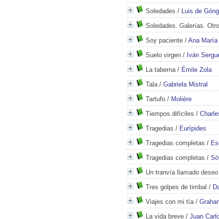
Soledades
/
Luis de Góng
Soledades. Galerías. Ot
Soy paciente
/
Ana María
Suelo virgen
/
Iván Sergu
La taberna
/
Émile Zola
Tala
/
Gabriela Mistral
Tartufo
/
Molière
Tiempos difíciles
/
Charle
Tragedias
/
Eurípides
Tragedias completas
/
Es
Tragedias completas
/
Só
Un tranvía llamado deseo
Tres golpes de timbal
/
D
Viajes con mi tía
/
Graha
La vida breve
/
Juan Carlo