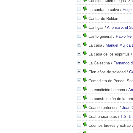
Cándido. Micromegas. Za
La cantante calva
/
Eugen
Cantar de Roldán
Cantigas
/
Alfonso X el S
Canto general
/
Pablo Ne
La casa
/
Manuel Mujica 
La casa de los espíritus
La Celestina
/
Fernando d
Cien años de soledad
/
Ga
Comedieta de Ponca. Sone
La condición humana
/
An
La construcción de la torr
Cuando entonces
/
Juan C
Cuatro cuartetos
/
T.S. El
Cuentos breves y extraord