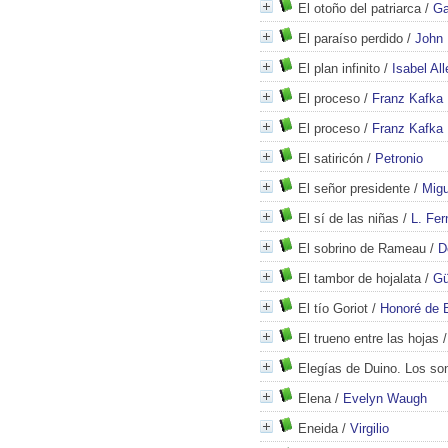
El otoño del patriarca
/
Ga
El paraíso perdido
/
John 
El plan infinito
/
Isabel Al
El proceso
/
Franz Kafka
El proceso
/
Franz Kafka
El satiricón
/
Petronio
El señor presidente
/
Migu
El sí de las niñas
/
L. Fe
El sobrino de Rameau
/
D
El tambor de hojalata
/
Gü
El tío Goriot
/
Honoré de 
El trueno entre las hojas
Elegías de Duino. Los so
Elena
/
Evelyn Waugh
Eneida
/
Virgilio