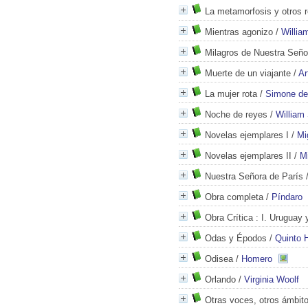
La metamorfosis y otros r
Mientras agonizo
/
Willia
Milagros de Nuestra Seño
Muerte de un viajante
/
Ar
La mujer rota
/
Simone de
Noche de reyes
/
William
Novelas ejemplares I
/
Mi
Novelas ejemplares II
/
M
Nuestra Señora de París
Obra completa
/
Píndaro
Obra Crítica
: I. Uruguay 
Odas y Épodos
/
Quinto 
Odisea
/
Homero
Orlando
/
Virginia Woolf
Otras voces, otros ámbit