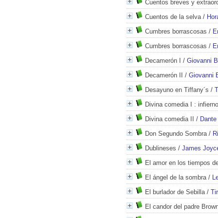
Cuentos breves y extraord
Cuentos de la selva
/
Hor
Cumbres borrascosas
/
E
Cumbres borrascosas
/
E
Decamerón I
/
Giovanni 
Decamerón II
/
Giovanni 
Desayuno en Tiffany´s
/
T
Divina comedia I
: infiern
Divina comedia II
/
Dante 
Don Segundo Sombra
/
R
Dublineses
/
James Joyc
El amor en los tiempos de
El ángel de la sombra
/
L
El burlador de Sebilla
/
Ti
El candor del padre Brow