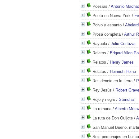
Poesías
/
Antonio Macha
Poeta en Nueva York
/
Fe
Polvo y espanto
/
Abelard
Prosa completa
/
Arthur 
Rayuela
/
Julio Cortázar
Relatos
/
Edgard Allan Po
Relatos
/
Henry James
Relatos
/
Heinrich Heine
Residencia en la tierra
/
P
Rey Jesús
/
Robert Grav
Rojo y negro
/
Stendhal
La romana
/
Alberto Mora
La ruta de Don Quijote
/
A
San Manuel Bueno, márti
Seis personajes en busca