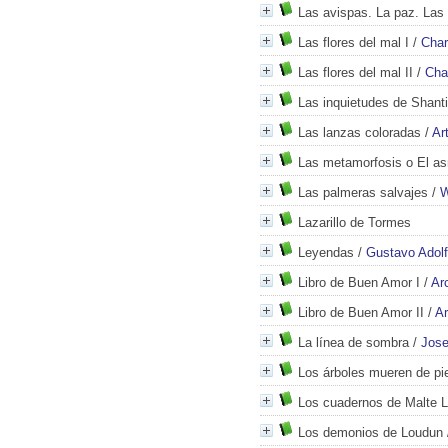
Las avispas. La paz. Las 
Las flores del mal I
/
Char
Las flores del mal II
/
Cha
Las inquietudes de Shant
Las lanzas coloradas
/
Ar
Las metamorfosis o El as
Las palmeras salvajes
/
W
Lazarillo de Tormes
Leyendas
/
Gustavo Adol
Libro de Buen Amor I
/
Ar
Libro de Buen Amor II
/
Ar
La línea de sombra
/
Jose
Los árboles mueren de pi
Los cuadernos de Malte L
Los demonios de Loudun