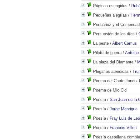
Páginas escogidas
/
Rubé
Pequeñas alegrías
/
Herm
Peribáñez y el Comendad
Persuasión de los días
/
La peste
/
Albert Camus
Piloto de guerra
/
Antoine
La plaza del Diamante
/
M
Plegarias atendidas
/
Tru
Poema del Cante Jondo. 
Poema de Mio Cid
Poesía
/
San Juan de la 
Poesía
/
Jorge Manrique
Poesía
/
Fray Luis de Le
Poesía
/
Francois Villon
Poesía castellana comple