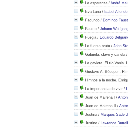
La esperanza
/
André Mal
Eva Luna
/
Isabel Allende
Facundo
/
Domingo Faust
Fausto
/
Johann Wolfgan
Fuegia
/
Eduardo Belgra
La fuerza bruta
/
John St
Gabriela, clavo y canela
La gaviota. El tío Vania.
Gustavo A. Bécquer
: Rim
Himnos a la noche. Enriq
La importancia de vivir
/
L
Juan de Mairena I
/
Anton
Juan de Mairena II
/
Anto
Justina
/
Marqués Sade d
Justine
/
Lawrence Durrell