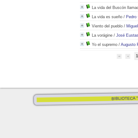
La vida del Buscón llama
La vida es sueño
/
Pedro 
Viento del pueblo
/
Migue
La vorágine
/
José Eustas
Yo el supremo
/
Augusto 
1
BIBLIOTECA "