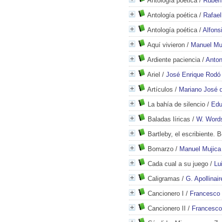
Antología poética
/
Rubén
Antología poética
/
Rafael
Antología poética
/
Alfons
Aquí vivieron
/
Manuel Muj
Ardiente paciencia
/
Anton
Ariel
/
José Enrique Rodó
Artículos
/
Mariano José d
La bahía de silencio
/
Edu
Baladas líricas
/
W. Word
Bartleby, el escribiente. 
Bomarzo
/
Manuel Mujica
Cada cual a su juego
/
Lu
Caligramas
/
G. Apollinair
Cancionero I
/
Francesco 
Cancionero II
/
Francesco