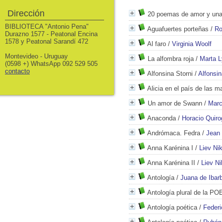
Dirección
20 poemas de amor y una
BIBLIOTECA "Antonio Pena"
Aguafuertes porteñas
/
Ro
Durazno 1577 - Peatonal Encina
1578 y Peatonal Sarandí 472
Al faro
/
Virginia Woolf
Montevideo - Uruguay
La alfombra roja
/
Marta 
(0598 +) WhatsApp 092 529 505
contacto
Alfonsina Storni
/
Alfonsin
Alicia en el país de las ma
Un amor de Swann
/
Marc
Anaconda
/
Horacio Quiro
Andrómaca. Fedra
/
Jean
Anna Karénina I
/
Liev Nik
Anna Karénina II
/
Liev Ni
Antología
/
Juana de Ibar
Antología plural de la
Antología poética
/
Federi