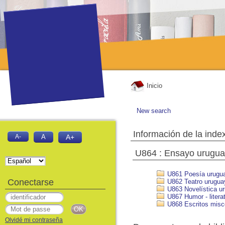
Inicio
New search
Información de la inde
A-
A
A+
U864 : Ensayo urugu
U861 Poesía urugu
Conectarse
U862 Teatro urugua
U863 Novelística u
U867 Humor - litera
U868 Escritos misc
Olvidé mi contraseña