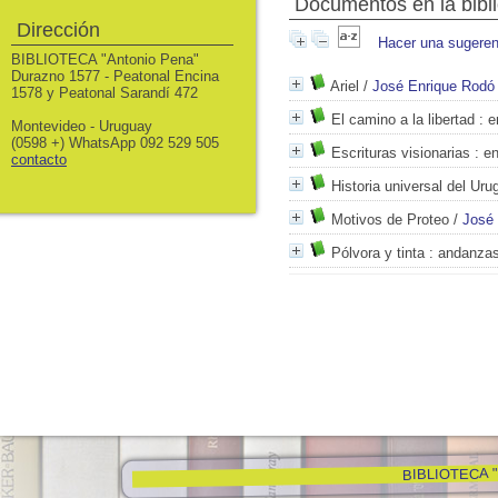
Documentos en la bibli
Dirección
Hacer una sugeren
BIBLIOTECA "Antonio Pena"
Durazno 1577 - Peatonal Encina
Ariel
/
José Enrique Rodó
1578 y Peatonal Sarandí 472
El camino a la libertad
: e
Montevideo - Uruguay
(0598 +) WhatsApp 092 529 505
Escrituras visionarias
: en
contacto
Historia universal del Uru
Motivos de Proteo
/
José
Pólvora y tinta
: andanzas
BIBLIOTECA "