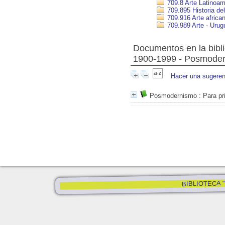
709.8 Arte Latinoam
709.895 Historia del
709.916 Arte africa
709.989 Arte - Urug
Documentos en la biblio
1900-1999 - Posmoder
Hacer una sugeren
Posmodernismo
: Para pr
BIBLIOTECA "