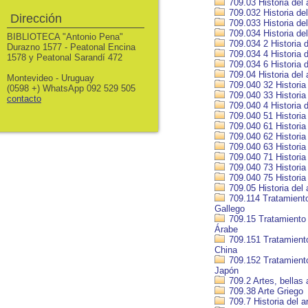
709.03 Historia del 
709.032 Historia del
Dirección
709.033 Historia de
709.034 Historia del
BIBLIOTECA "Antonio Pena"
709.034 2 Historia 
Durazno 1577 - Peatonal Encina
709.034 4 Historia 
1578 y Peatonal Sarandí 472
709.034 6 Historia d
709.04 Historia del 
Montevideo - Uruguay
709.040 32 Historia
(0598 +) WhatsApp 092 529 505
709.040 33 Historia 
contacto
709.040 4 Historia d
709.040 51 Historia 
709.040 61 Historia 
709.040 62 Historia
709.040 63 Historia 
709.040 71 Historia 
709.040 73 Historia 
709.040 75 Historia 
709.05 Historia del 
709.114 Tratamiento 
Gallego
709.15 Tratamiento h
Árabe
709.151 Tratamiento 
China
709.152 Tratamiento 
Japón
709.2 Artes, bellas 
709.38 Arte Griego
709.7 Historia del 