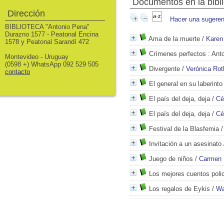
Documentos en la biblio
Dirección
Hacer una sugeren
BIBLIOTECA "Antonio Pena"
Durazno 1577 - Peatonal Encina
Ama de la muerte
/
Karen
1578 y Peatonal Sarandí 472
Crímenes perfectos
: Anto
Montevideo - Uruguay
(0598 +) WhatsApp 092 529 505
Divergente
/
Verónica Rot
contacto
El general en su laberinto
El país del deja, deja
/
Cé
El país del deja, deja
/
Cé
Festival de la Blasfemia
Invitación a un asesinato
Juego de niños
/
Carmen 
Los mejores cuentos polic
Los regalos de Eykis
/
Wa