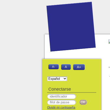
A-
A
A+
Conectarse
Olvidé mi contraseña