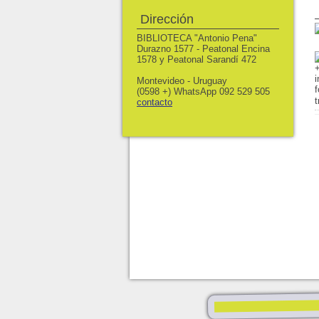
Dirección
BIBLIOTECA "Antonio Pena"
Durazno 1577 - Peatonal Encina
1578 y Peatonal Sarandí 472
Montevideo - Uruguay
(0598 +) WhatsApp 092 529 505
t
contacto