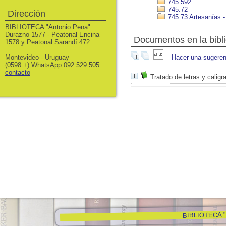
745.592
745.72
Dirección
745.73 Artesanías -
BIBLIOTECA "Antonio Pena"
Durazno 1577 - Peatonal Encina
Documentos en la biblio
1578 y Peatonal Sarandí 472
Montevideo - Uruguay
Hacer una sugeren
(0598 +) WhatsApp 092 529 505
contacto
Tratado de letras y caligra
BIBLIOTECA "