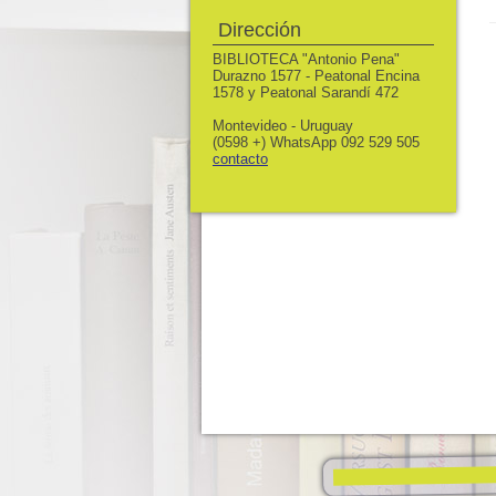
Dirección
BIBLIOTECA "Antonio Pena"
Durazno 1577 - Peatonal Encina
1578 y Peatonal Sarandí 472
Montevideo - Uruguay
(0598 +) WhatsApp 092 529 505
contacto