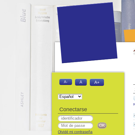
A-
A
A+
Conectarse
Olvidé mi contraseña