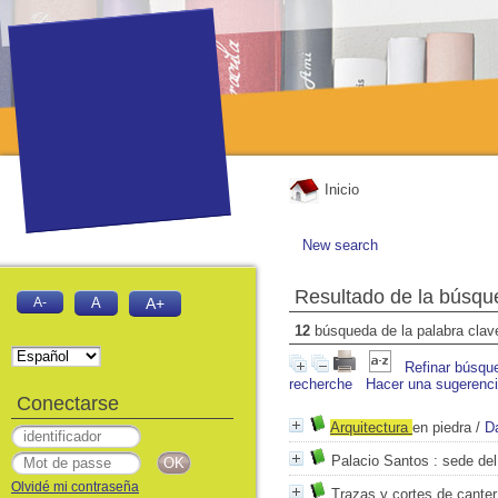
Inicio
New search
Resultado de la búsqu
A-
A
A+
12
búsqueda de la palabra cla
Refinar búsqu
recherche
Hacer una sugerenc
Conectarse
Arquitectura
en piedra
/
D
Palacio Santos
: sede del
Olvidé mi contraseña
Trazas y cortes de canter