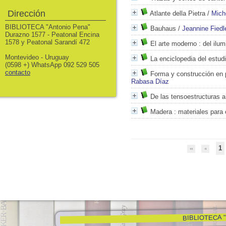
Dirección
Atlante della Pietra
/
Mich
BIBLIOTECA "Antonio Pena"
Bauhaus
/
Jeannine Fiedl
Durazno 1577 - Peatonal Encina
1578 y Peatonal Sarandí 472
El arte moderno
: del ilu
Montevideo - Uruguay
La enciclopedia del estudi
(0598 +) WhatsApp 092 529 505
contacto
Forma y construcción en 
Rabasa Díaz
De las tensoestructuras a 
Madera
: materiales para 
1
BIBLIOTECA "