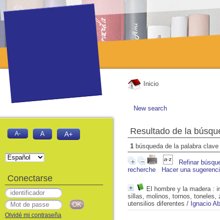
Inicio
New search
Resultado de la búsqu
A-
A
A+
1
búsqueda de la palabra clav
Refinar búsqu
recherche
Hacer una sugerenc
Conectarse
El hombre y la madera
: i
sillas, molinos, tornos, toneles
utensilios diferentes
/
Ignacio Ab
Olvidé mi contraseña