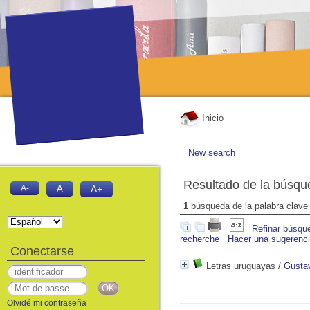
Inicio
New search
Resultado de la búsqu
A-
A
A+
1
búsqueda de la palabra clav
Refinar búsqu
recherche
Hacer una sugerenc
Conectarse
Letras uruguayas
/
Gustav
Olvidé mi contraseña