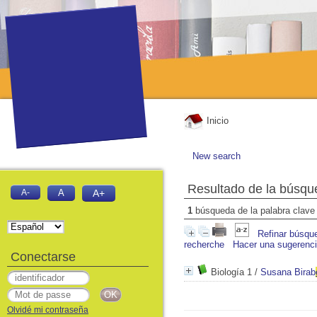
Inicio
New search
Resultado de la búsqu
A-
A
A+
1
búsqueda de la palabra clav
Refinar búsqu
recherche
Hacer una sugerenc
Conectarse
Biología 1
/
Susana Birab
Olvidé mi contraseña