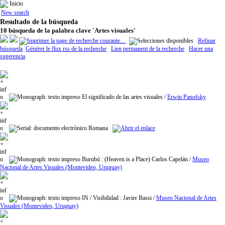
Inicio
New search
Resultado de la búsqueda
10
búsqueda de la palabra clave
'Artes visuales'
Refinar
búsqueda
Générer le flux rss de la recherche
Lien permanent de la recherche
Hacer una
sugerencia
El significado de las artes visuales
/
Erwin Panofsky
Romana
Burubú
: (Heaven is a Place) Carlos Capelán
/
Museo
Nacional de Artes Visuales (Montevideo, Uruguay)
IN / Visibilidad
: Javier Bassi
/
Museo Nacional de Artes
Visuales (Montevideo, Uruguay)