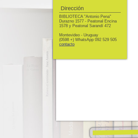
Dirección
BIBLIOTECA "Antonio Pena"
Durazno 1577 - Peatonal Encina
1578 y Peatonal Sarandí 472
Montevideo - Uruguay
(0598 +) WhatsApp 092 529 505
contacto