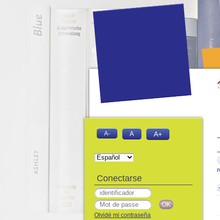
A-
A
A+
Conectarse
Olvidé mi contraseña