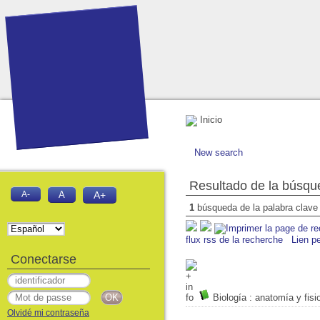
Inicio
New search
Resultado de la búsqu
A-
A
A+
1
búsqueda de la palabra clav
flux rss de la recherche
Lien p
Conectarse
Biología
: anatomía y fisi
Olvidé mi contraseña