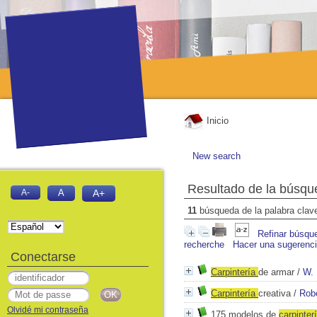
Inicio
New search
Resultado de la búsqu
A-
A
A+
11
búsqueda de la palabra cla
Refinar búsqu
recherche
Hacer una sugerenc
Conectarse
Carpintería
de armar
/
W.
Carpintería
creativa
/
Rob
Olvidé mi contraseña
175 modelos de
carpinter