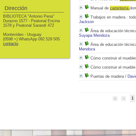
Dirección
Manual de
carpintería
dom
BIBLIOTECA "Antonio Pena"
Trabajos en madera
: toda
Durazno 1577 - Peatonal Encina
Jackson
1578 y Peatonal Sarandí 472
Área de educación técnic
Montevideo - Uruguay
Suyapa Mendoza
(0598 +) WhatsApp 092 529 505
contacto
Área de educación técnic
Mendoza
Cómo construir el mueble
Cómo construir el muebl
Puertas de madera
/
Davi
1