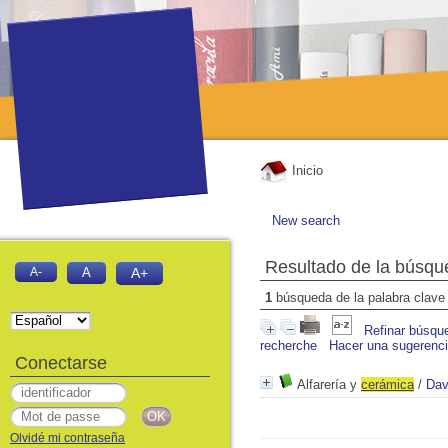
Inicio
New search
Resultado de la búsqu
A-
A
A+
1
búsqueda de la palabra clav
Refinar búsqu
recherche
Hacer una sugerenc
Conectarse
Alfarería y
cerámica
/
Dav
Olvidé mi contraseña