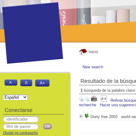
Inicio
New search
Resultado de la búsqu
A-
A
A+
1
búsqueda de la palabra clav
Refinar búsqu
recherche
Hacer una sugerenc
Conectarse
Durty free 2003
: world w
Olvidé mi contraseña