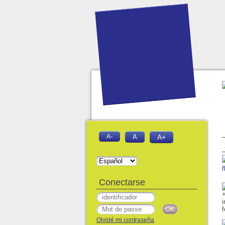
A-
A
A+
f
Conectarse
Olvidé mi contraseña