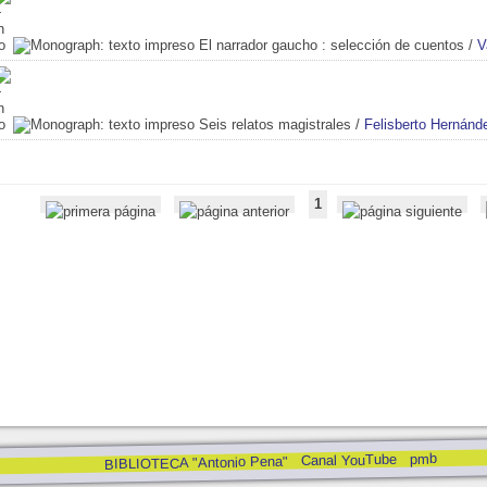
El narrador gaucho
: selección de cuentos
/
V
Seis relatos magistrales
/
Felisberto Hernánd
1
pmb
Canal YouTube
BIBLIOTECA "Antonio Pena"