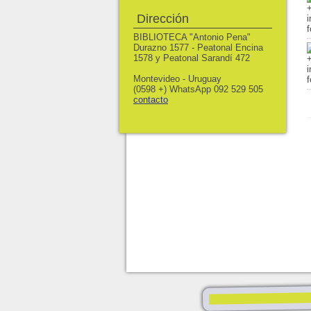
Dirección
BIBLIOTECA "Antonio Pena"
Durazno 1577 - Peatonal Encina
1578 y Peatonal Sarandí 472
Montevideo - Uruguay
(0598 +) WhatsApp 092 529 505
contacto