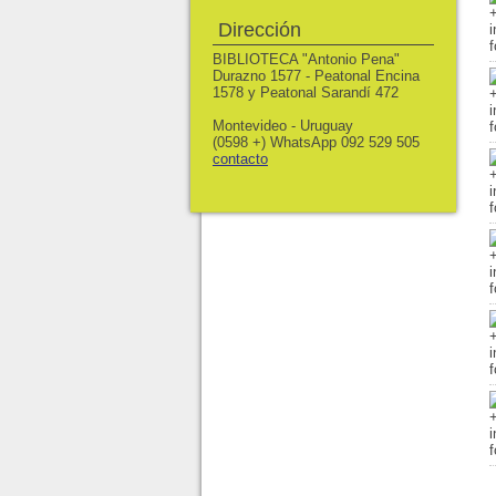
Dirección
BIBLIOTECA "Antonio Pena"
Durazno 1577 - Peatonal Encina
1578 y Peatonal Sarandí 472
Montevideo - Uruguay
(0598 +) WhatsApp 092 529 505
contacto