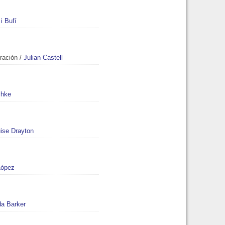
i Bufí
oración
/
Julian Castell
hke
ise Drayton
López
da Barker