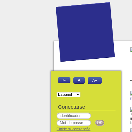
A-
A
A+
f
Conectarse
Olvidé mi contraseña