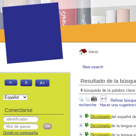
Inicio
New search
Resultado de la búsqu
A-
A
A+
4
búsqueda de la palabra clav
Refinar búsqu
recherche
Hacer una sugerenc
Conectarse
Diccionario
del español d
Diccionario
de la lengua 
Olvidé mi contraseña
Diccionario
de la lengua 