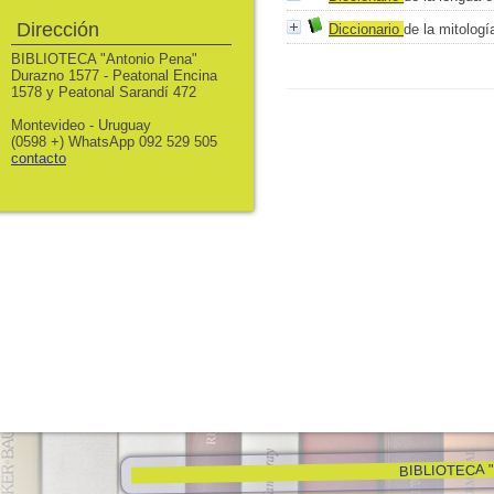
Dirección
Diccionario
de la mitologí
BIBLIOTECA "Antonio Pena"
Durazno 1577 - Peatonal Encina
1578 y Peatonal Sarandí 472
Montevideo - Uruguay
(0598 +) WhatsApp 092 529 505
contacto
BIBLIOTECA "