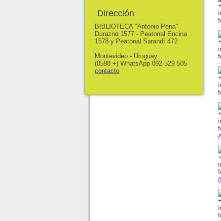
Dirección
BIBLIOTECA "Antonio Pena"
Durazno 1577 - Peatonal Encina
1578 y Peatonal Sarandí 472
Montevideo - Uruguay
(0598 +) WhatsApp 092 529 505
contacto