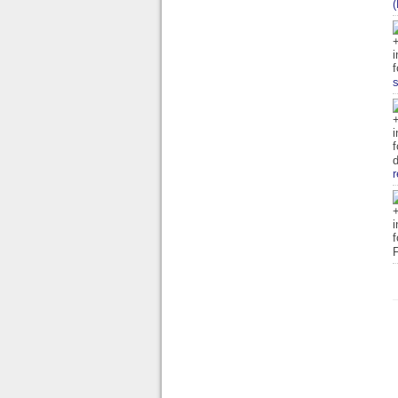
s
d
r
F