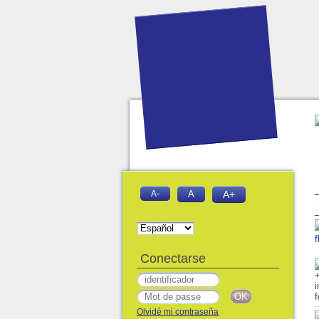
A-
A
A+
f
Conectarse
Olvidé mi contraseña