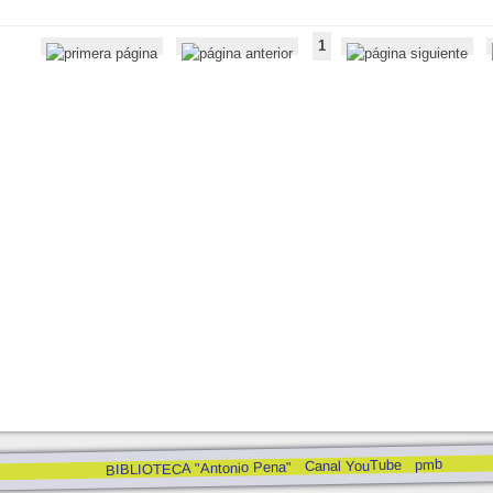
1
pmb
Canal YouTube
BIBLIOTECA "Antonio Pena"