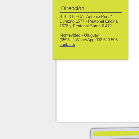
Dirección
BIBLIOTECA "Antonio Pena"
Durazno 1577 - Peatonal Encina
1578 y Peatonal Sarandí 472
Montevideo - Uruguay
(0598 +) WhatsApp 092 529 505
contacto