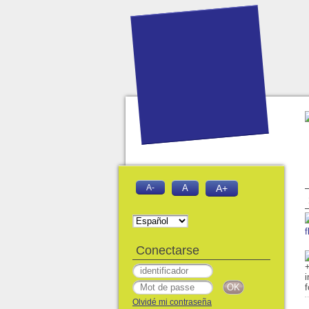
A-
A
A+
f
Conectarse
Olvidé mi contraseña